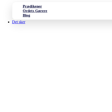
Prædikener
Ordets Gørere
Blog
Det sker