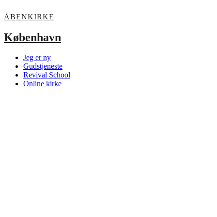
ÅBENKIRKE
København
Jeg er ny
Gudstjeneste
Revival School
Online kirke