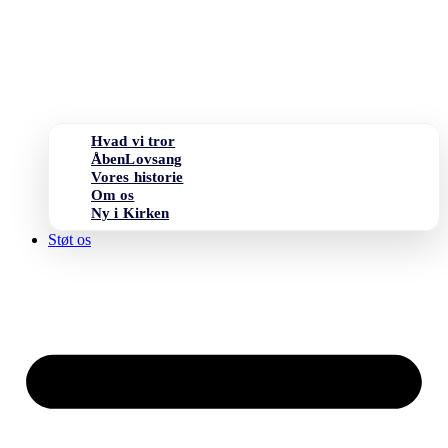
Hvad vi tror
ÅbenLovsang
Vores historie
Om os
Ny i Kirken
Støt os