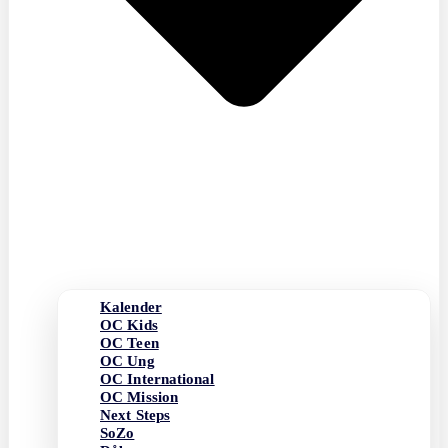
Kalender
OC Kids
OC Teen
OC Ung
OC International
OC Mission
Next Steps
SoZo