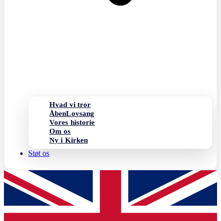
Hvad vi tror
ÅbenLovsang
Vores historie
Om os
Ny i Kirken
Støt os