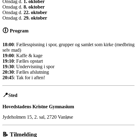
Onsdag d.
1. oktober
Onsdag d.
8. oktober
Onsdag d.
22. oktober
Onsdag d.
29. oktober
🕕
Program
18:00
: Fællesspisning i spor, grupper og samlet som kirke (medbring
selv mad)
19:00
: Kaffe & kage
19:10
: Fælles opstart
19:30
: Undervisning i spor
20:30
: Fælles afslutning
20:45
: Tak for i aften!
📍
Sted
Hovedstadens Kristne Gymnasium
Jydeholmen 15, 2. sal, 2720 Vanløse
📝
Tilmelding