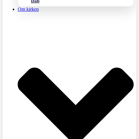
Dåb
Om kirken