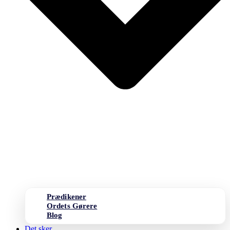
Prædikener
Ordets Gørere
Blog
Det sker