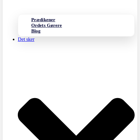
Prædikener
Ordets Gørere
Blog
Det sker