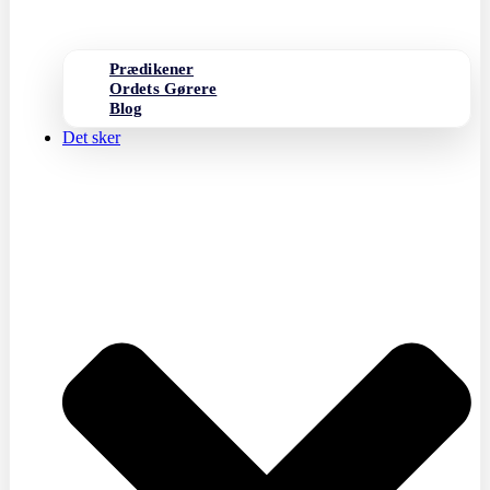
Prædikener
Ordets Gørere
Blog
Det sker