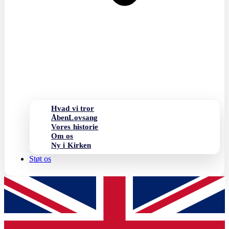
Hvad vi tror
ÅbenLovsang
Vores historie
Om os
Ny i Kirken
Støt os