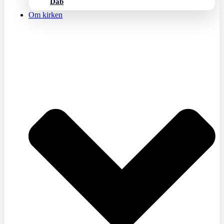
Dåb
Om kirken