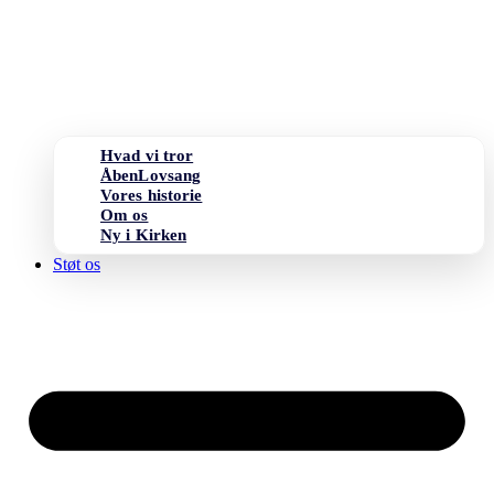
Hvad vi tror
ÅbenLovsang
Vores historie
Om os
Ny i Kirken
Støt os