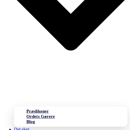
Prædikener
Ordets Gørere
Blog
Det sker